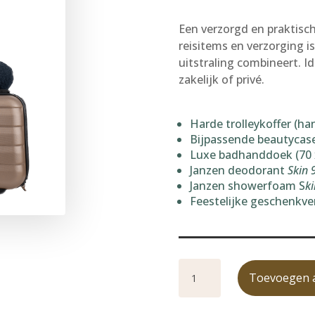
Een verzorgd en praktisc
reisitems en verzorging i
uitstraling combineert. I
zakelijk of privé.
Harde trolleykoffer (h
Bijpassende beautycas
Luxe badhanddoek (70 
Janzen deodorant
Skin 
Janzen showerfoam S
ki
Feestelijke geschenkve
Kerstpakket
Travel in
style aantal
Toevoegen 