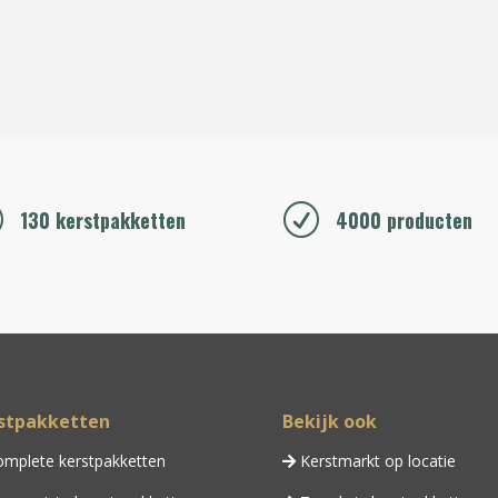
R
R
130 kerstpakketten
4000 producten
stpakketten
Bekijk ook
mplete kerstpakketten
Kerstmarkt op locatie