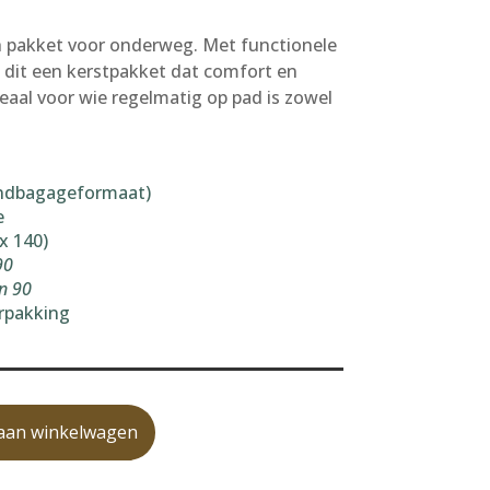
h pakket voor onderweg. Met functionele
s dit een kerstpakket dat comfort en
deaal voor wie regelmatig op pad is zowel
andbagageformaat)
e
x 140)
90
n 90
rpakking
aan winkelwagen