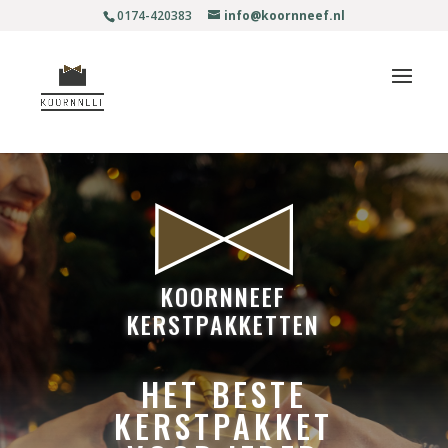
0174-420383
info@koornneef.nl
KOORNNEEF
KERSTPAKKETTEN
HET BESTE
KERSTPAKKET