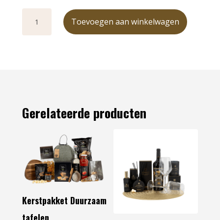
Hollandse
gezelligheid
Toevoegen aan winkelwagen
aantal
Gerelateerde producten
Kerstpakket Duurzaam
tafelen