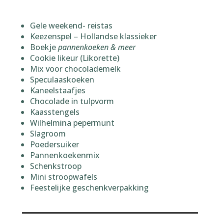
Gele weekend- reistas
Keezenspel – Hollandse klassieker
Boekje
pannenkoeken & meer
Cookie likeur (Likorette)
Mix voor chocolademelk
Speculaaskoeken
Kaneelstaafjes
Chocolade in tulpvorm
Kaasstengels
Wilhelmina pepermunt
Slagroom
Poedersuiker
Pannenkoekenmix
Schenkstroop
Mini stroopwafels
Feestelijke geschenkverpakking
Kerstpakket