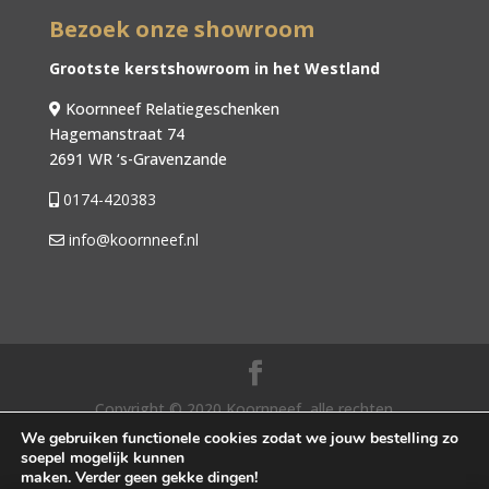
Bezoek onze showroom
Grootste kerstshowroom in het Westland
Koornneef Relatiegeschenken
Hagemanstraat 74
2691 WR ‘s-Gravenzande
0174-420383
info@koornneef.nl
Copyright © 2020 Koornneef, alle rechten
voorbehouden. |
Algemene voorwaarden
|
We gebruiken functionele cookies zodat we jouw bestelling zo
soepel mogelijk kunnen
Privacybeleid
| Webdesign door SocialLane
maken. Verder geen gekke dingen!