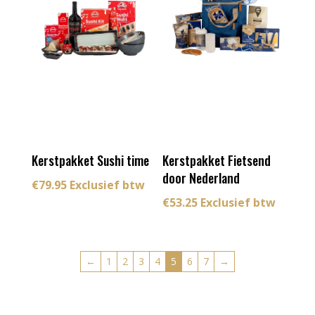
Kerstpakket Sushi time
Kerstpakket Fietsend
door Nederland
€
79.95
Exclusief btw
€
53.25
Exclusief btw
←
1
2
3
4
5
6
7
→