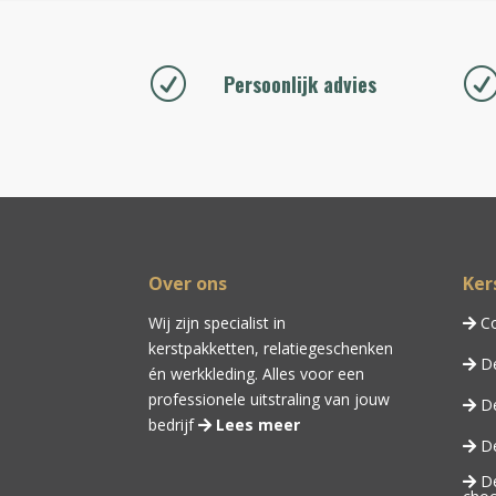
R
Persoonlijk advies
Over ons
Ker
Wij zijn specialist in
Co
kerstpakketten,
relatiegeschenken
De
én
werkkleding
. Alles voor een
professionele uitstraling van jouw
De
bedrijf
Lees meer
De
De