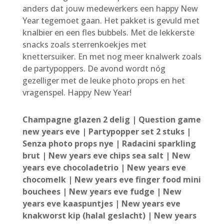
anders dat jouw medewerkers een happy New
Year tegemoet gaan. Het pakket is gevuld met
knalbier en een fles bubbels. Met de lekkerste
snacks zoals sterrenkoekjes met
knettersuiker. En met nog meer knalwerk zoals
de partypoppers. De avond wordt nóg
gezelliger met de leuke photo props en het
vragenspel. Happy New Year!
Champagne glazen 2 delig | Question game
new years eve | Partypopper set 2 stuks |
Senza photo props nye | Radacini sparkling
brut | New years eve chips sea salt | New
years eve chocoladetrio | New years eve
chocomelk | New years eve finger food mini
bouchees | New years eve fudge | New
years eve kaaspuntjes | New years eve
knakworst kip (halal geslacht) | New years