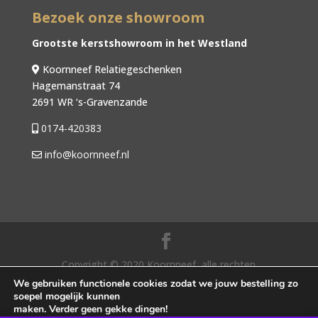
Bezoek onze showroom
Grootste kerstshowroom in het Westland
Koornneef Relatiegeschenken
Hagemanstraat 74
2691 WR ‘s-Gravenzande
0174-420383
info@koornneef.nl
Copyright © 2020 Koornneef, alle rechten
voorbehouden. |
Algemene voorwaarden
|
We gebruiken functionele cookies zodat we jouw bestelling zo
soepel mogelijk kunnen
Privacybeleid
| Webdesign door SocialLane
maken. Verder geen gekke dingen!