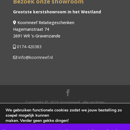
Bezoek onze showroom
Grootste kerstshowroom in het Westland
Koornneef Relatiegeschenken
Hagemanstraat 74
2691 WR ‘s-Gravenzande
0174-420383
info@koornneef.nl
Copyright © 2020 Koornneef, alle rechten
voorbehouden. |
Algemene voorwaarden
|
We gebruiken functionele cookies zodat we jouw bestelling zo
soepel mogelijk kunnen
Privacybeleid
| Webdesign door SocialLane
maken. Verder geen gekke dingen!