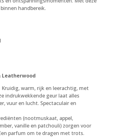
uks en ontspanningsmomenten. Met deze
l binnen handbereik.
l
& Leatherwood
Kruidig, warm, rijk en leerachtig, met
e indrukwekkende geur laat alles
, vuur en lucht. Spectaculair en
grediënten (nootmuskaat, appel,
mber, vanille en patchouli) zorgen voor
Een parfum om te dragen met trots.