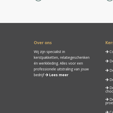
Over ons
Ker
Wij zijn specialist in
Co
kerstpakketten,
relatiegeschenken
De
én
werkkleding
. Alles voor een
professionele uitstraling van jouw
De
bedrijf
Lees meer
De
De
choc
De
proe
Ca