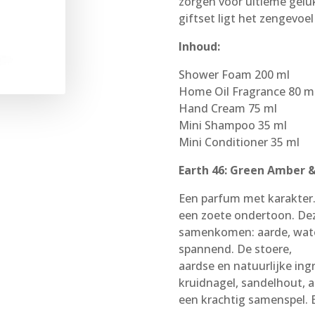
zorgen voor ultieme gel
giftset ligt het zengevoe
Inhoud:
Shower Foam 200 ml
Home Oil Fragrance 80 m
Hand Cream 75 ml
Mini Shampoo 35 ml
Mini Conditioner 35 ml
Earth 46: Green Amber 
Een parfum met karakter. 
een zoete ondertoon. Dez
samenkomen: aarde, water
spannend. De stoere,
aardse en natuurlijke in
kruidnagel, sandelhout, a
een krachtig samenspel. 