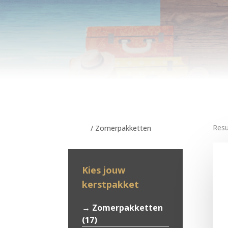
Resu
Home
/ Zomerpakketten
Kies jouw
kerstpakket
Zomerpakketten
(17)