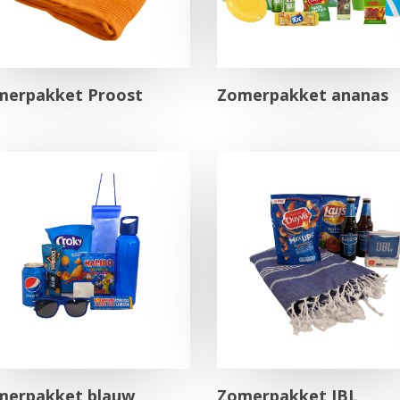
merpakket Proost
Zomerpakket ananas
merpakket blauw
Zomerpakket JBL