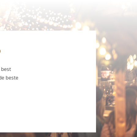
?
 best
de beste