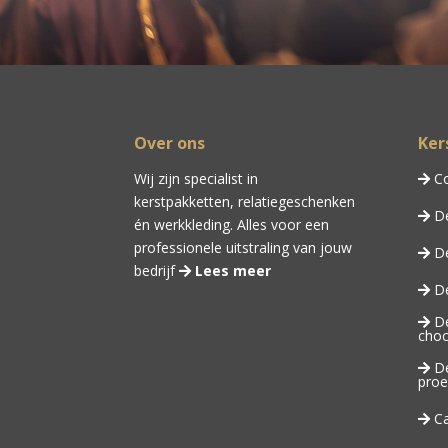
Over ons
Ker
Wij zijn specialist in
Co
kerstpakketten,
relatiegeschenken
De
én
werkkleding
. Alles voor een
professionele uitstraling van jouw
De
bedrijf
Lees meer
De
De
choc
De
proe
Ca