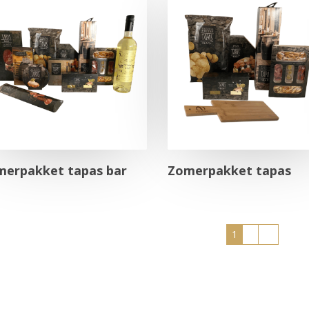
merpakket tapas bar
Zomerpakket tapas
1
2
→