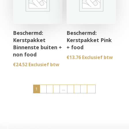
Beschermd:
Beschermd:
Kerstpakket
Kerstpakket Pink
Binnenste buiten +
+ food
non food
€
13.76
Exclusief btw
€
24.52
Exclusief btw
1
2
3
4
…
7
8
9
→