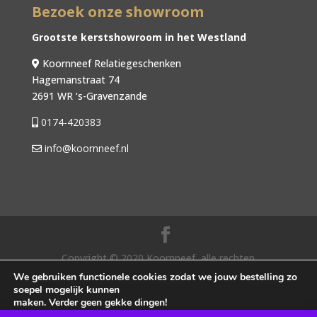
Bezoek onze showroom
Grootste kerstshowroom in het Westland
Koornneef Relatiegeschenken
Hagemanstraat 74
2691 WR ‘s-Gravenzande
0174-420383
info@koornneef.nl
Copyright © 2020 Koornneef, alle rechten
voorbehouden. |
Algemene voorwaarden
|
We gebruiken functionele cookies zodat we jouw bestelling zo
soepel mogelijk kunnen
Privacybeleid
| Webdesign door SocialLane
maken. Verder geen gekke dingen!