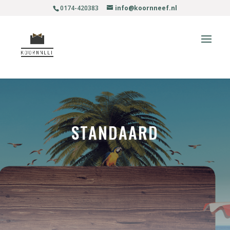
0174-420383
info@koornneef.nl
STANDAARD